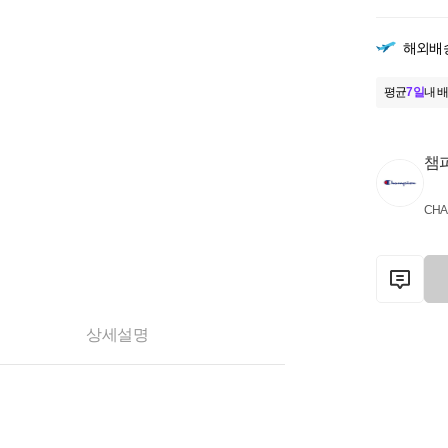
해외배
평균
7일
내 배
챔
CHA
상세설명