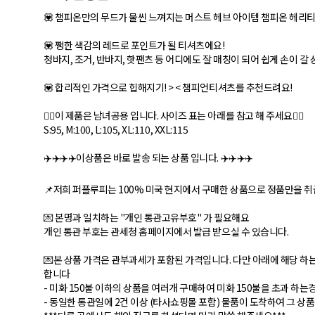
💟 챔피온만의 무드가 물씬 느껴지는 머스트 헤브 아이템 챔피온 헤리
💟 쨍한 색감의 레드로 포인트가 될 티셔츠에요!
청바지, 조거, 반바지, 핫팬츠 등 어디에도 잘 매칭이 되어 쉽게 손이 갈
💟 합리적인 가격으로 힙해지기! > < 챔피언티셔츠를 추천드려요!
👉🏻이 제품은 남녀공용 입니다. 사이즈 표는 아래를 참고 해 주세요👈🏻
S:95, M:100, L:105, XL:110, XXL:115
✈️✈️✈️✈️이상품은 바로 발송 되는 상품 입니다. ✈️✈️✈️✈️
📌저희 퍼플루피는 100% 미국 현지에서 구매한 상품으로 정품만을 취급
💌 본명과 일치하는 "개인 통관고유부호" 가 필요해요
개인 통관 부호는 관세청 홈페이지에서 발급 받으실 수 있습니다.
💌본 상품 가격은 관부과세가 포함된 가격입니다. 다만 아래에 해당 하
합니다
- 미화 150불 이하의 상품을 여러개 구매하여 미화 150불을 초과 하는
- 동일한 통관일에 2건 이상 (타사쇼핑몰 포함) 물품이 도착하여 그 상품