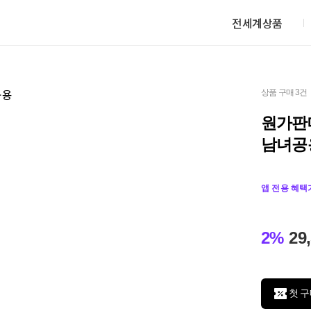
전세계상품
상품 구매 3건
원가판
남녀공
앱 전용 혜택
2%
29
첫 구