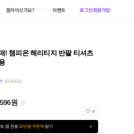
셀러이신가요?
이벤트
로그인
회원가입
매! 챔피온 헤리티지 반팔 티셔츠
용
30,200원
가
,596원
찜
매, 앱 전용
10만원 쿠폰팩
받기