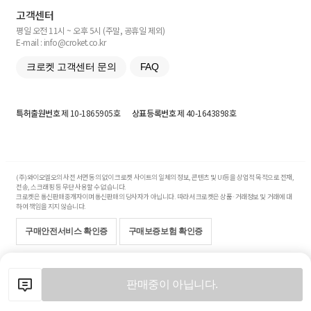
고객센터
평일 오전 11시 ~ 오후 5시 (주말, 공휴일 제외)
E-mail : info@croket.co.kr
크로켓 고객센터 문의
FAQ
특허출원번호
제 10-1865905호
상표등록번호
제 40-1643898호
(주)와이오엘오의 사전 서면 동의 없이 크로켓 사이트의 일체의 정보, 콘텐츠 및 UI등을 상업적 목적으로 전재,
전송, 스크래핑 등 무단 사용할 수 없습니다.
크로켓은 통신판매중개자이며 통신판매의 당사자가 아닙니다. 따라서 크로켓은 상품·거래정보 및 거래에 대
하여 책임을 지지 않습니다.
구매안전서비스 확인증
구매보증보험 확인증
Copyright© 2017-2026 YOLO Co, Ltd. All rights reserved.
판매중이 아닙니다.