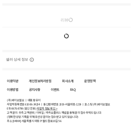
리뷰
셀러 상세 정보
이용약관
개인정보처리방침
회사소개
운영정책
이용방법
공지사항
이벤트
FAQ
(주)와이오엘오 ㅣ 대표 황유미
사업자등록번호
610-86-34204
ㅣ 통신판매번호 2019-서울마포-1239 ㅣ 호스팅 (주)와이오엘오
070-8676-8799 (발신 전용)
사업자 정보 확인 >
고객 문의: 우측 고객센터 / 이메일 / 카카오플러스 채널을 통해 문의 접수 부탁드립니다.
(정확한 상담 기록을 위해 유선상 문의는 접수받고 있지 않습니다)
주소 [
04004
] 서울특별시 마포구 월드컵로10길
5-6