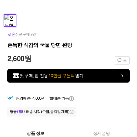
로손
상품 구매 9건
쫀득한 식감의 국물 당면 완탕
2,600원
찜
첫 구매, 앱 전용
10만원 쿠폰팩
받기
해외배송
4,000원
합배송 가능
평균
7일
내 배송 시작 (주말, 공휴일 제외)
상품 정보
상세설명