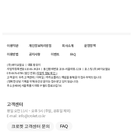
이용약관
개인정보처리방침
회사소개
운영정책
이용방법
공지사항
이벤트
FAQ
(주)와이오엘오 ㅣ 대표 황유미
사업자등록번호
610-86-34204
ㅣ 통신판매번호 2019-서울마포-1239 ㅣ 호스팅 (주)와이오엘오
070-8676-8799 (발신 전용)
사업자 정보 확인 >
고객 문의: 우측 고객센터 / 이메일 / 카카오플러스 채널을 통해 문의 접수 부탁드립니다.
(정확한 상담 기록을 위해 유선상 문의는 접수받고 있지 않습니다)
주소 [
04004
] 서울특별시 마포구 월드컵로10길
5-6
고객센터
평일 오전 11시 ~ 오후 5시 (주말, 공휴일 제외)
E-mail : info@croket.co.kr
크로켓 고객센터 문의
FAQ