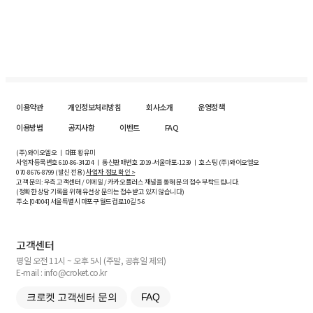
이용약관
개인정보처리방침
회사소개
운영정책
이용방법
공지사항
이벤트
FAQ
(주)와이오엘오 ㅣ 대표 황유미
사업자등록번호
610-86-34204
ㅣ 통신판매번호 2019-서울마포-1239 ㅣ 호스팅 (주)와이오엘오
070-8676-8799 (발신 전용)
사업자 정보 확인 >
고객 문의: 우측 고객센터 / 이메일 / 카카오플러스 채널을 통해 문의 접수 부탁드립니다.
(정확한 상담 기록을 위해 유선상 문의는 접수받고 있지 않습니다)
주소 [
04004
] 서울특별시 마포구 월드컵로10길
5-6
고객센터
평일 오전 11시 ~ 오후 5시 (주말, 공휴일 제외)
E-mail : info@croket.co.kr
크로켓 고객센터 문의
FAQ