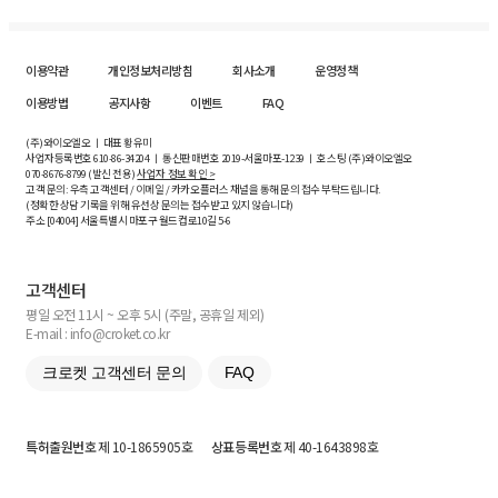
이용약관
개인정보처리방침
회사소개
운영정책
이용방법
공지사항
이벤트
FAQ
(주)와이오엘오 ㅣ 대표 황유미
사업자등록번호
610-86-34204
ㅣ 통신판매번호 2019-서울마포-1239 ㅣ 호스팅 (주)와이오엘오
070-8676-8799 (발신 전용)
사업자 정보 확인 >
고객 문의: 우측 고객센터 / 이메일 / 카카오플러스 채널을 통해 문의 접수 부탁드립니다.
(정확한 상담 기록을 위해 유선상 문의는 접수받고 있지 않습니다)
주소 [
04004
] 서울특별시 마포구 월드컵로10길
5-6
고객센터
평일 오전 11시 ~ 오후 5시 (주말, 공휴일 제외)
E-mail : info@croket.co.kr
크로켓 고객센터 문의
FAQ
특허출원번호
제 10-1865905호
상표등록번호
제 40-1643898호