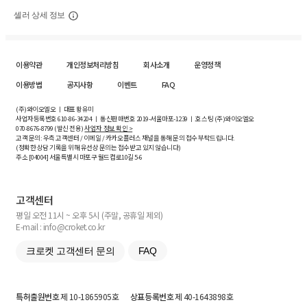
셀러 상세 정보
이용약관
개인정보처리방침
회사소개
운영정책
이용방법
공지사항
이벤트
FAQ
(주)와이오엘오 ㅣ 대표 황유미
사업자등록번호
610-86-34204
ㅣ 통신판매번호 2019-서울마포-1239 ㅣ 호스팅 (주)와이오엘오
070-8676-8799 (발신 전용)
사업자 정보 확인 >
고객 문의: 우측 고객센터 / 이메일 / 카카오플러스 채널을 통해 문의 접수 부탁드립니다.
(정확한 상담 기록을 위해 유선상 문의는 접수받고 있지 않습니다)
주소 [
04004
] 서울특별시 마포구 월드컵로10길
5-6
고객센터
평일 오전 11시 ~ 오후 5시 (주말, 공휴일 제외)
E-mail : info@croket.co.kr
크로켓 고객센터 문의
FAQ
특허출원번호
제 10-1865905호
상표등록번호
제 40-1643898호