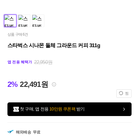
상품 구매 6건
스타벅스 시나몬 돌체 그라운드 커피 311g
22,950원
앱 전용 혜택가
2%
22,491원
찜
첫 구매, 앱 전용
10만원 쿠폰팩
받기
해외배송
무료