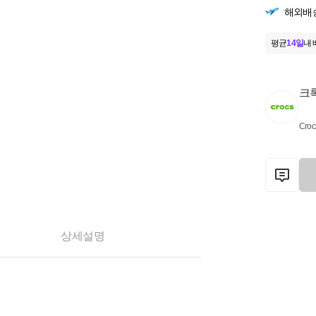
해외배
평균
14일
내 
크
Croc
상세설명