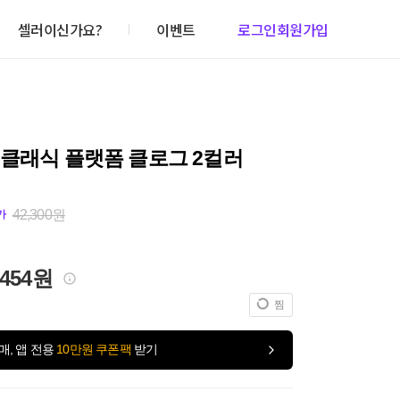
셀러이신가요?
이벤트
로그인
회원가입
 클래식 플랫폼 클로그 2컬러
42,300원
가
,454원
찜
매, 앱 전용
10만원 쿠폰팩
받기