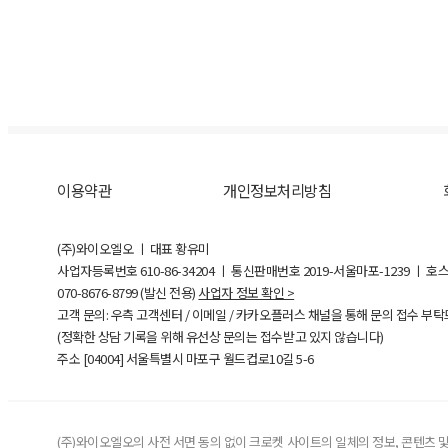
이용약관
개인정보처리방침
(주)와이오엘오 ㅣ 대표 황유미
사업자등록번호
610-86-34204
ㅣ 통신판매번호 2019-서울마포-1239 ㅣ 호
070-8676-8799 (발신 전용)
사업자 정보 확인 >
고객 문의: 우측 고객센터 / 이메일 / 카카오플러스 채널을 통해 문의 접수 부
(정확한 상담 기록을 위해 유선상 문의는 접수받고 있지 않습니다)
주소 [
04004
] 서울특별시 마포구 월드컵로10길
5-6
(주)와이오엘오의 사전 서면 동의 없이 크로켓 사이트의 일체의 정보, 콘텐츠 및 