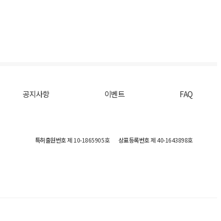
공지사항
이벤트
FAQ
특허출원번호
제 10-1865905호
상표등록번호
제 40-1643898호