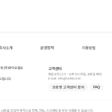
회사소개
운영정책
이용방법
스팅 (주)와이오엘오
고객센터
평일 오전 11시 ~ 오후 5시 (주말, 공휴일 제외)
E-mail : info@croket.co.kr
탁드립니다.
크로켓 고객센터 문의
FAQ
UI등을 상업적 목적으로 전재, 전송, 스크래핑 등 무단 사용할 수 없습니다.