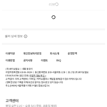
리뷰
셀러 상세 정보
이용약관
개인정보처리방침
회사소개
운영정책
이용방법
공지사항
이벤트
FAQ
(주)와이오엘오 ㅣ 대표 황유미
사업자등록번호
610-86-34204
ㅣ 통신판매번호 2019-서울마포-1239 ㅣ 호스팅 (주)와이오엘오
070-8676-8799 (발신 전용)
사업자 정보 확인 >
고객 문의: 우측 고객센터 / 이메일 / 카카오플러스 채널을 통해 문의 접수 부탁드립니다.
(정확한 상담 기록을 위해 유선상 문의는 접수받고 있지 않습니다)
주소 [
04004
] 서울특별시 마포구 월드컵로10길
5-6
고객센터
평일 오전 11시 ~ 오후 5시 (주말, 공휴일 제외)