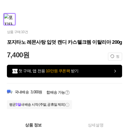
상품 구매 10건
포지타노 레몬사탕 입덧 캔디 카스텔크렘 이탈리아 200g
7,400원
찜
첫 구매, 앱 전용
10만원 쿠폰팩
받기
국내배송
3,000원
합배송 가능
평균
3일
내 배송 시작 (주말, 공휴일 제외)
상품 정보
상세설명