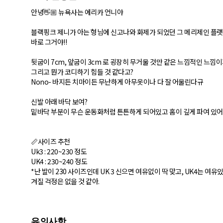
안녕👋🏼 뉴욕사는 에리카 언니야
블랙핑크 제니가 아는 형님에 신고나와 화제가 되었던 그 메리제인 플랫
바로 그거야!!
뒷굽이 7cm, 앞굽이 3cm 로 굉장히 무거울 것만 같은 느낌적인 느낌
그리고 뭔가 코디하기 힘들 것 같다고?
Nono- 바지든 치마이든 무난하게 아무옷이나 다 잘 어울린다규
신발 아래 바닥 보여?
밑바닥 부분이 무슨 운동화처럼 튼튼하게 되어있고 홈이 깊게 파여 있어서
📏사이즈 추천
Uk3 : 220~230 정도
UK4 : 230~240 정도
*난 발이 230 사이즈인데 UK 3 신으면 여유없이 딱 맞고, UK4는 여
겨질 걱정은 없을 것 같아.