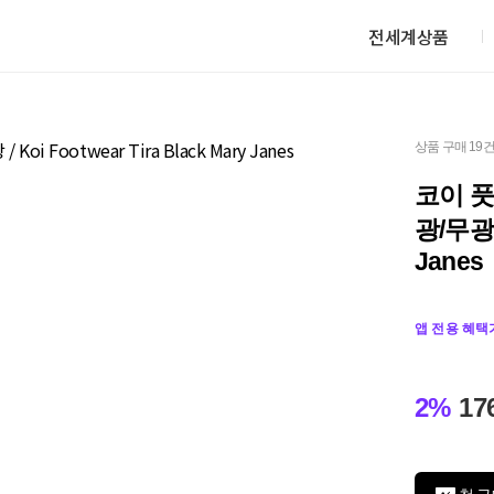
전세계상품
상품 구매 19
코이 
광/무광 /
Janes
앱 전용 혜택
2%
17