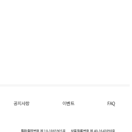
공지사항
이벤트
FAQ
특허출원번호
제 10-1865905호
상표등록번호
제 40-1643898호