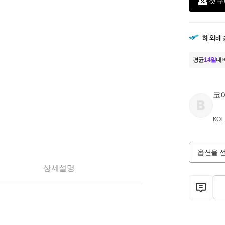
첫 구
해외배
평균
14일
내 
코
KOI
옵션을 
상세설명