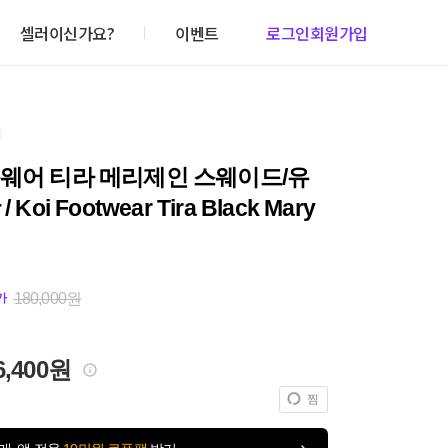
셀러이신가요?
이벤트
로그인
회원가입
건
풋웨어 티라 메리제인 스웨이드/유
 Koi Footwear Tira Black Mary
180,000원
가
6,400원
찜