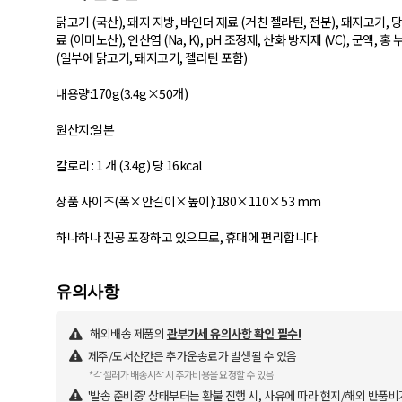
닭고기 (국산), 돼지 지방, 바인더 재료 ​​(거친 젤라틴, 전분), 돼지고기, 
료 (아미노산), ​​인산염 (Na, K), pH 조정제, 산화 방지제 (VC), 군액, 
(일부에 닭고기, 돼지고기, 젤라틴 포함)
내용량:170g(3.4g×50개)
원산지:일본
칼로리 : 1 개 (3.4g) 당 16kcal
상품 사이즈(폭×안길이×높이):180×110×53 mm
하나하나 진공 포장하고 있으므로, 휴대에 편리합니다.
해외배송 제품의
관부가세 유의사항 확인 필수!
제주/도서산간은 추가운송료가 발생될 수 있음
*각 셀러가 배송시작 시 추가비용을 요청할 수 있음
'발송 준비중' 상태부터는 환불 진행 시, 사유에 따라 현지/해외 반품비