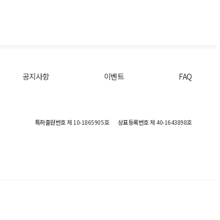
공지사항
이벤트
FAQ
특허출원번호
제 10-1865905호
상표등록번호
제 40-1643898호