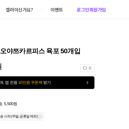
셀러이신가요?
이벤트
로그인
회원가입
 오야쯔카르피스 육포 50개입
원
찜
매, 앱 전용
10만원 쿠폰팩
받기
송
5,500원
송 시작 (주말, 공휴일 제외)