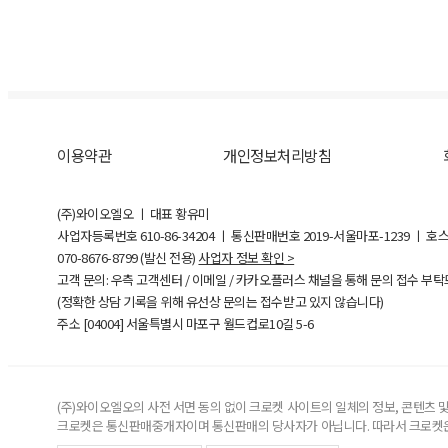
이용약관
개인정보처리방침
(주)와이오엘오 ㅣ 대표 황유미
사업자등록번호
610-86-34204
ㅣ 통신판매번호 2019-서울마포-1239 ㅣ 호
070-8676-8799 (발신 전용)
사업자 정보 확인 >
고객 문의: 우측 고객센터 / 이메일 / 카카오플러스 채널을 통해 문의 접수 부
(정확한 상담 기록을 위해 유선상 문의는 접수받고 있지 않습니다)
주소 [
04004
] 서울특별시 마포구 월드컵로10길
5-6
(주)와이오엘오의 사전 서면 동의 없이 크로켓 사이트의 일체의 정보, 콘텐츠 및 
크로켓은 통신판매중개자이며 통신판매의 당사자가 아닙니다. 따라서 크로켓은