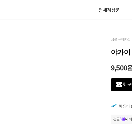
전세계상품
상품 구매 8건
야가이
9,500
첫 구
해외배
평균
3일
내 배