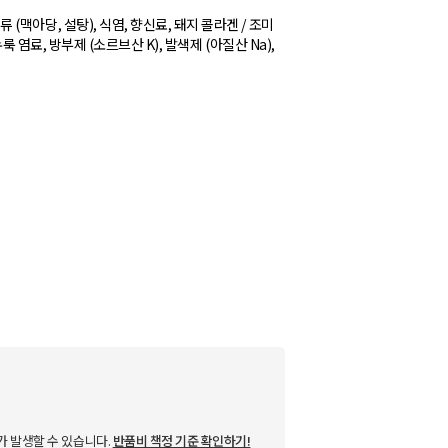
당류 (맥아당, 설탕), 식염, 향신료, 돼지 콜라겐 / 조미
홍 누룩 염료, 방부제 (소르브산 K), 발색제 (아질산 Na),
가 발생할 수 있습니다.
반품비 책정 기준 확인하기!