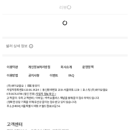
리뷰
셀러 상세 정보
이용약관
개인정보처리방침
회사소개
운영정책
이용방법
공지사항
이벤트
FAQ
(주)와이오엘오 ㅣ 대표 황유미
사업자등록번호
610-86-34204
ㅣ 통신판매번호 2019-서울마포-1239 ㅣ 호스팅 (주)와이오엘오
070-8676-8799 (발신 전용)
사업자 정보 확인 >
고객 문의: 우측 고객센터 / 이메일 / 카카오플러스 채널을 통해 문의 접수 부탁드립니다.
(정확한 상담 기록을 위해 유선상 문의는 접수받고 있지 않습니다)
주소 [
04004
] 서울특별시 마포구 월드컵로10길
5-6
고객센터