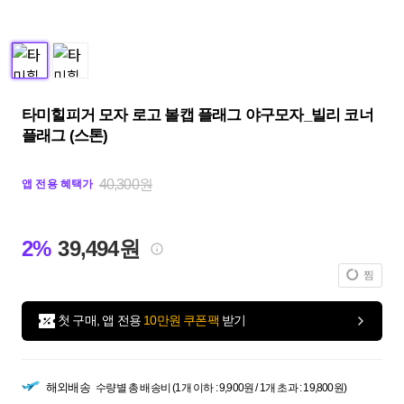
타미힐피거 모자 로고 볼캡 플래그 야구모자_빌리 코너
플래그 (스톤)
40,300원
앱 전용 혜택가
2%
39,494원
찜
첫 구매, 앱 전용
10만원 쿠폰팩
받기
해외배송
수량별 총 배송비 (1개 이하 : 9,900원 / 1개 초과 : 19,800원)