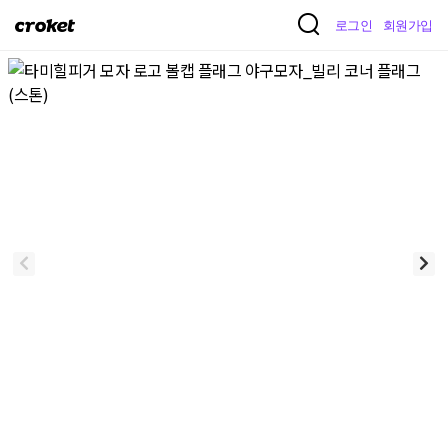
크
로그인
회원가입
로
켓