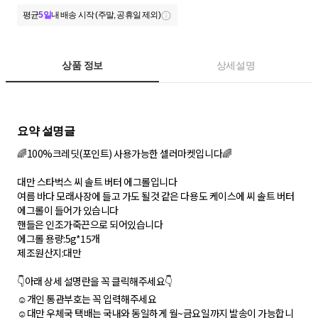
평균
5일
내 배송 시작 (주말, 공휴일 제외)
상품 정보
상세설명
🌈100%크레딧(포인트) 사용가능한 셀러마켓입니다🌈
대만 스타벅스 씨 솔트 버터 에그롤입니다
여름 바다 모래사장에 들고 가도 될것 같은 다용도 케이스에 씨 솔트 버터
에그롤이 들어가 있습니다
핸들은 인조가죽끈으로 되어있습니다
에그롤 용량:5g*15개
제조원산지:대만
👇아래 상세 설명란을 꼭 클릭해주세요👇
☺️개인 통관부호는 꼭 입력해주세요
☺️대만 우체국 택배는 국내와 동일하게 월~금요일까지 발송이 가능합니