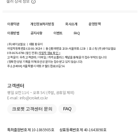
셀러 상세 정보
이용약관
개인정보처리방침
회사소개
운영정책
이용방법
공지사항
이벤트
FAQ
(주)와이오엘오 ㅣ 대표 황유미
사업자등록번호
610-86-34204
ㅣ 통신판매번호 2019-서울마포-1239 ㅣ 호스팅 (주)와이오엘오
070-8676-8799 (발신 전용)
사업자 정보 확인 >
고객 문의: 우측 고객센터 / 이메일 / 카카오플러스 채널을 통해 문의 접수 부탁드립니다.
(정확한 상담 기록을 위해 유선상 문의는 접수받고 있지 않습니다)
주소 [
04004
] 서울특별시 마포구 월드컵로10길
5-6
고객센터
평일 오전 11시 ~ 오후 5시 (주말, 공휴일 제외)
E-mail : info@croket.co.kr
크로켓 고객센터 문의
FAQ
특허출원번호
제 10-1865905호
상표등록번호
제 40-1643898호