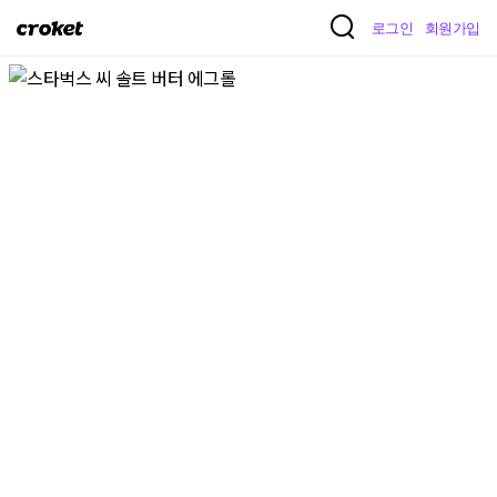
크
로그인
회원가입
로
켓