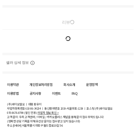
리뷰
셀러 상세 정보
이용약관
개인정보처리방침
회사소개
운영정책
이용방법
공지사항
이벤트
FAQ
(주)와이오엘오 ㅣ 대표 황유미
사업자등록번호
610-86-34204
ㅣ 통신판매번호 2019-서울마포-1239 ㅣ 호스팅 (주)와이오엘오
070-8676-8799 (발신 전용)
사업자 정보 확인 >
고객 문의: 우측 고객센터 / 이메일 / 카카오플러스 채널을 통해 문의 접수 부탁드립니다.
(정확한 상담 기록을 위해 유선상 문의는 접수받고 있지 않습니다)
주소 [
04004
] 서울특별시 마포구 월드컵로10길
5-6