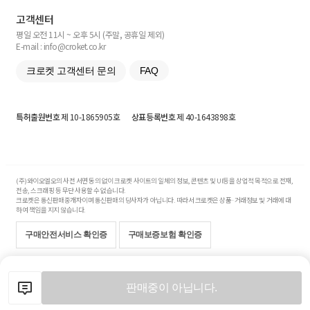
고객센터
평일 오전 11시 ~ 오후 5시 (주말, 공휴일 제외)
E-mail : info@croket.co.kr
크로켓 고객센터 문의
FAQ
특허출원번호
제 10-1865905호
상표등록번호
제 40-1643898호
(주)와이오엘오의 사전 서면 동의 없이 크로켓 사이트의 일체의 정보, 콘텐츠 및 UI등을 상업적 목적으로 전재,
전송, 스크래핑 등 무단 사용할 수 없습니다.
크로켓은 통신판매중개자이며 통신판매의 당사자가 아닙니다. 따라서 크로켓은 상품·거래정보 및 거래에 대
하여 책임을 지지 않습니다.
구매안전서비스 확인증
구매보증보험 확인증
Copyright© 2017-2026 YOLO Co, Ltd. All rights reserved.
판매중이 아닙니다.