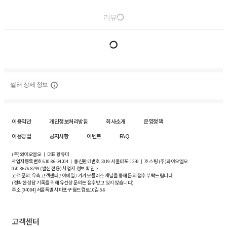
리뷰
셀러 상세 정보
이용약관
개인정보처리방침
회사소개
운영정책
이용방법
공지사항
이벤트
FAQ
(주)와이오엘오 ㅣ 대표 황유미
사업자등록번호
610-86-34204
ㅣ 통신판매번호 2019-서울마포-1239 ㅣ 호스팅 (주)와이오엘오
070-8676-8799 (발신 전용)
사업자 정보 확인 >
고객 문의: 우측 고객센터 / 이메일 / 카카오플러스 채널을 통해 문의 접수 부탁드립니다.
(정확한 상담 기록을 위해 유선상 문의는 접수받고 있지 않습니다)
주소 [
04004
] 서울특별시 마포구 월드컵로10길
5-6
고객센터