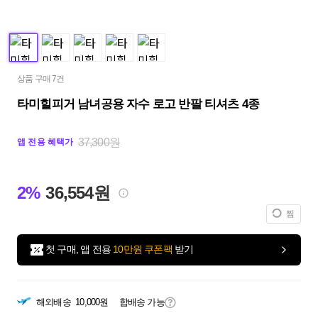
상품 구매 7건
타미힐피거 남녀공용 자수 로고 반팔 티셔츠 4종
37,300원
앱 전용 혜택가
2%
36,554원
찜
첫 구매, 앱 전용
10만원 쿠폰팩
받기
해외배송
10,000원
합배송 가능