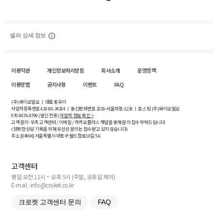
셀러 상세 정보
이용약관
개인정보처리방침
회사소개
운영정책
이용방법
공지사항
이벤트
FAQ
(주)와이오엘오 ㅣ 대표 황유미
사업자등록번호
610-86-34204
ㅣ 통신판매번호 2019-서울마포-1239 ㅣ 호스팅 (주)와이오엘오
070-8676-8799 (발신 전용)
사업자 정보 확인 >
고객 문의: 우측 고객센터 / 이메일 / 카카오플러스 채널을 통해 문의 접수 부탁드립니다.
(정확한 상담 기록을 위해 유선상 문의는 접수받고 있지 않습니다)
주소 [
04004
] 서울특별시 마포구 월드컵로10길
5-6
고객센터
평일 오전 11시 ~ 오후 5시 (주말, 공휴일 제외)
E-mail : info@croket.co.kr
크로켓 고객센터 문의
FAQ