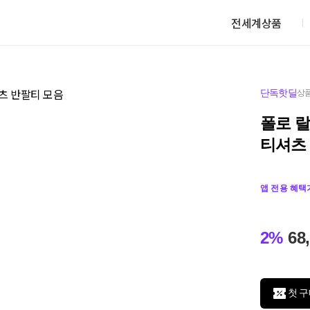
전세계상품
단독핫딜
상품
폴로 
티셔츠
앱 전용 혜택
2%
68
첫 구