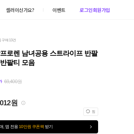
셀러이신가요?
이벤트
로그인
회원가입
 구매 13건
랄프로렌 남녀공용 스트라이프 반팔
 반팔티 모음
69,400원
가
,012원
찜
매, 앱 전용
10만원 쿠폰팩
받기