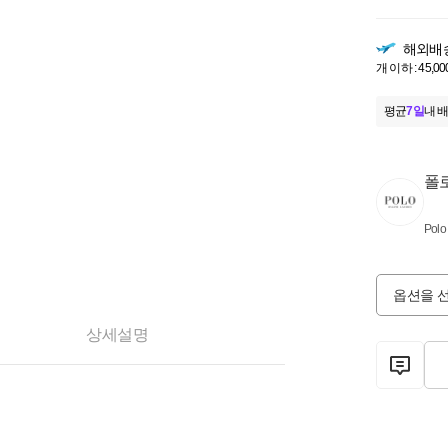
해외배
개 이하 : 45,00
평균
7일
내 배
폴
Polo
옵션을 
상세설명