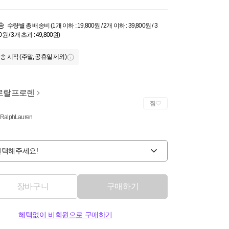
송
수량별 총 배송비 (1개 이하 : 19,800원 / 2개 이하 : 39,800원 / 3
0원 / 3개 초과 : 49,800원)
송 시작 (주말, 공휴일 제외)
로랄프로렌
찜
 RalphLauren
선택해주세요!
장바구니
구매하기
혜택없이 비회원으로 구매하기