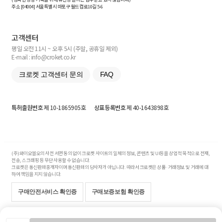
주소 [
04004
] 서울특별시 마포구 월드컵로10길
5-6
고객센터
평일 오전 11시 ~ 오후 5시 (주말, 공휴일 제외)
E-mail : info@croket.co.kr
크로켓 고객센터 문의
FAQ
특허출원번호
제 10-1865905호
상표등록번호
제 40-1643898호
(주)와이오엘오의 사전 서면 동의 없이 크로켓 사이트의 일체의 정보, 콘텐츠 및 UI등을 상업적 목적으로 전재,
전송, 스크래핑 등 무단 사용할 수 없습니다.
크로켓은 통신판매중개자이며 통신판매의 당사자가 아닙니다. 따라서 크로켓은 상품·거래정보 및 거래에 대
하여 책임을 지지 않습니다.
구매안전서비스 확인증
구매보증보험 확인증
Copyright© 2017-2026 YOLO Co, Ltd. All rights reserved.