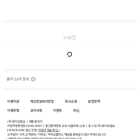
리뷰
셀러 상세 정보
이용약관
개인정보처리방침
회사소개
운영정책
이용방법
공지사항
이벤트
FAQ
(주)와이오엘오 ㅣ 대표 황유미
사업자등록번호
610-86-34204
ㅣ 통신판매번호 2019-서울마포-1239 ㅣ 호스팅 (주)와이오엘오
070-8676-8799 (발신 전용)
사업자 정보 확인 >
고객 문의: 우측 고객센터 / 이메일 / 카카오플러스 채널을 통해 문의 접수 부탁드립니다.
(정확한 상담 기록을 위해 유선상 문의는 접수받고 있지 않습니다)