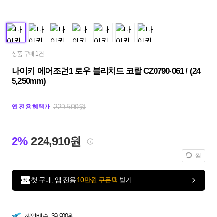
상품 구매 1건
나이키 에어조던1 로우 블리치드 코랄 CZ0790-061 / (24
5,250mm)
229,500원
앱 전용 혜택가
2%
224,910원
찜
첫 구매, 앱 전용
10만원 쿠폰팩
받기
해외배송
39,900원