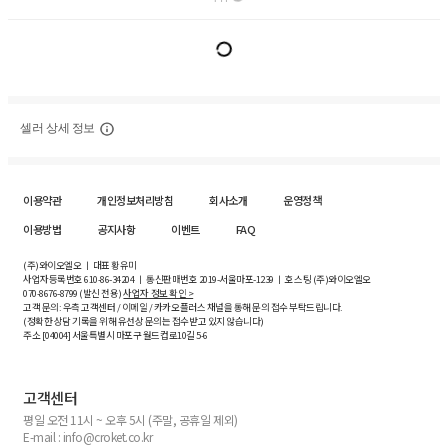
셀러 상세 정보
이용약관
개인정보처리방침
회사소개
운영정책
이용방법
공지사항
이벤트
FAQ
(주)와이오엘오 ㅣ 대표 황유미
사업자등록번호
610-86-34204
ㅣ 통신판매번호 2019-서울마포-1239 ㅣ 호스팅 (주)와이오엘오
070-8676-8799 (발신 전용)
사업자 정보 확인 >
고객 문의: 우측 고객센터 / 이메일 / 카카오플러스 채널을 통해 문의 접수 부탁드립니다.
(정확한 상담 기록을 위해 유선상 문의는 접수받고 있지 않습니다)
주소 [
04004
] 서울특별시 마포구 월드컵로10길
5-6
고객센터
평일 오전 11시 ~ 오후 5시 (주말, 공휴일 제외)
E-mail : info@croket.co.kr