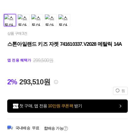
상품 구매 3건
스톤아일랜드 키즈 자켓 741610337.V2028 메탈릭 14A
299,500원
앱 전용 혜택가
2%
293,510원
찜
첫 구매, 앱 전용
10만원 쿠폰팩
받기
국내배송
무료
합배송 가능