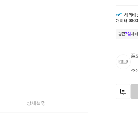
해외배
개 이하 : 60,00
평균
7일
내 배
폴
Polo
상세설명