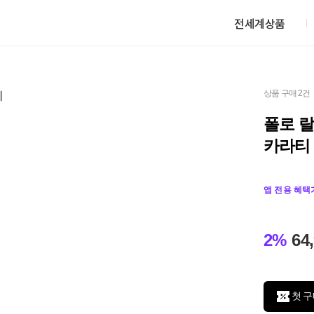
전세계상품
상품 구매 2건
폴로 랄
카라티
앱 전용 혜택
2%
64
첫 구