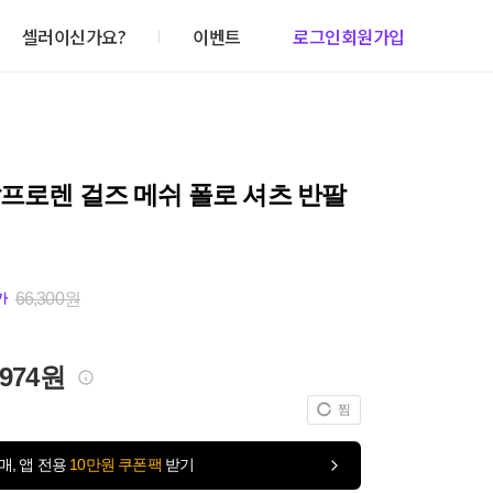
셀러이신가요?
이벤트
로그인
회원가입
프로렌 걸즈 메쉬 폴로 셔츠 반팔
66,300원
가
,974원
찜
매, 앱 전용
10만원 쿠폰팩
받기