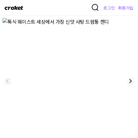
크
로그인
회원가입
로
켓