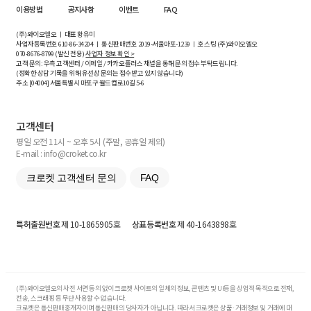
이용방법
공지사항
이벤트
FAQ
(주)와이오엘오 ㅣ 대표 황유미
사업자등록번호
610-86-34204
ㅣ 통신판매번호 2019-서울마포-1239 ㅣ 호스팅 (주)와이오엘오
070-8676-8799 (발신 전용)
사업자 정보 확인 >
고객 문의: 우측 고객센터 / 이메일 / 카카오플러스 채널을 통해 문의 접수 부탁드립니다.
(정확한 상담 기록을 위해 유선상 문의는 접수받고 있지 않습니다)
주소 [
04004
] 서울특별시 마포구 월드컵로10길
5-6
고객센터
평일 오전 11시 ~ 오후 5시 (주말, 공휴일 제외)
E-mail : info@croket.co.kr
크로켓 고객센터 문의
FAQ
특허출원번호
제 10-1865905호
상표등록번호
제 40-1643898호
(주)와이오엘오의 사전 서면 동의 없이 크로켓 사이트의 일체의 정보, 콘텐츠 및 UI등을 상업적 목적으로 전재,
전송, 스크래핑 등 무단 사용할 수 없습니다.
크로켓은 통신판매중개자이며 통신판매의 당사자가 아닙니다. 따라서 크로켓은 상품·거래정보 및 거래에 대