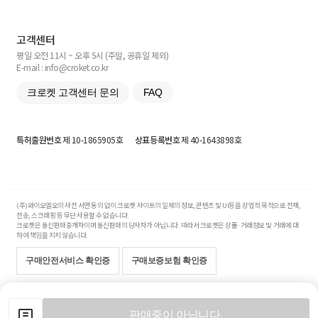
고객센터
평일 오전 11시 ~ 오후 5시 (주말, 공휴일 제외)
E-mail : info@croket.co.kr
크로켓 고객센터 문의
FAQ
특허출원번호
제 10-1865905호
상표등록번호
제 40-1643898호
(주)와이오엘오의 사전 서면 동의 없이 크로켓 사이트의 일체의 정보, 콘텐츠 및 UI등을 상업적 목적으로 전재,
전송, 스크래핑 등 무단 사용할 수 없습니다.
크로켓은 통신판매중개자이며 통신판매의 당사자가 아닙니다. 따라서 크로켓은 상품·거래정보 및 거래에 대
하여 책임을 지지 않습니다.
구매안전서비스 확인증
구매보증보험 확인증
Copyright© 2017-2026 YOLO Co, Ltd. All rights reserved.
판매중이 아닙니다.