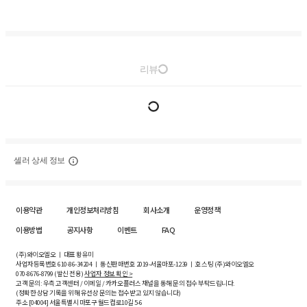
리뷰
셀러 상세 정보
이용약관
개인정보처리방침
회사소개
운영정책
이용방법
공지사항
이벤트
FAQ
(주)와이오엘오 ㅣ 대표 황유미
사업자등록번호
610-86-34204
ㅣ 통신판매번호 2019-서울마포-1239 ㅣ 호스팅 (주)와이오엘오
070-8676-8799 (발신 전용)
사업자 정보 확인 >
고객 문의: 우측 고객센터 / 이메일 / 카카오플러스 채널을 통해 문의 접수 부탁드립니다.
(정확한 상담 기록을 위해 유선상 문의는 접수받고 있지 않습니다)
주소 [
04004
] 서울특별시 마포구 월드컵로10길
5-6