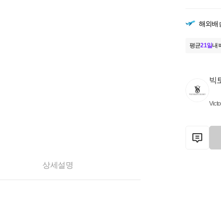
해외배
평균
21일
내 
빅
Victo
상세설명