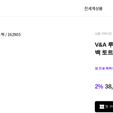
전세계상품
상품 구매 1건
V&A 
백 토트백
앱 전용 혜택
2%
38
첫 구