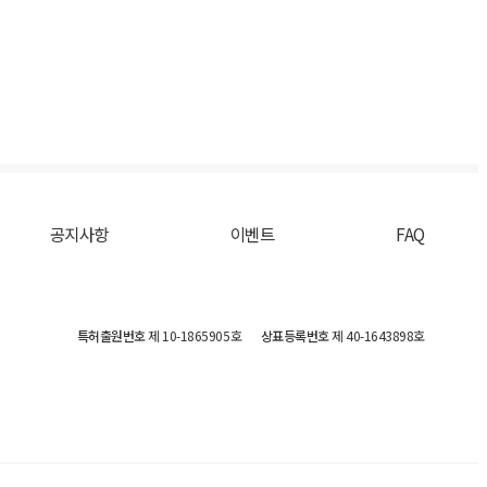
공지사항
이벤트
FAQ
특허출원번호
제 10-1865905호
상표등록번호
제 40-1643898호