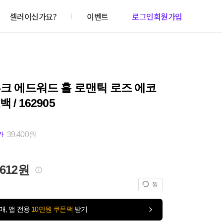
셀러이신가요?
이벤트
로그인
회원가입
루크 에드워드 홀 로맨틱 로즈 에코
 / 162905
39,400원
가
,612원
찜
매, 앱 전용
10만원 쿠폰팩
받기