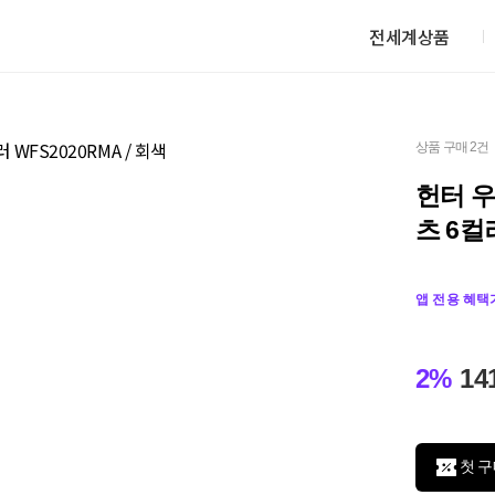
전세계상품
상품 구매 2건
헌터 
츠 6컬러
앱 전용 혜택
2%
14
첫 구