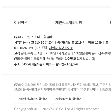
이용약관
개인정보처리방침
(주)와이오엘오 ㅣ 대표 황유미
사업자등록번호
610-86-34204
ㅣ 통신판매번호 2019-서울마포-1239 ㅣ 호
070-8676-8799 (발신 전용)
사업자 정보 확인 >
고객 문의: 우측 고객센터 / 이메일 / 카카오플러스 채널을 통해 문의 접수 부
(정확한 상담 기록을 위해 유선상 문의는 접수받고 있지 않습니다)
주소 [
04004
] 서울특별시 마포구 월드컵로10길
5-6
(주)와이오엘오의 사전 서면 동의 없이 크로켓 사이트의 일체의 정보, 콘텐츠 및 
크로켓은 통신판매중개자이며 통신판매의 당사자가 아닙니다. 따라서 크로켓은
구매안전서비스 확인증
구매보증보험 확인증
Copyright© 2017-2026 YOLO Co, Ltd. All rights reserved.