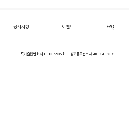
공지사항
이벤트
FAQ
특허출원번호
제 10-1865905호
상표등록번호
제 40-1643898호