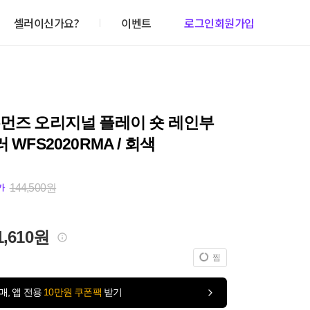
셀러이신가요?
이벤트
로그인
회원가입
우먼즈 오리지널 플레이 숏 레인부
 WFS2020RMA / 회색
144,500원
가
1,610원
찜
매, 앱 전용
10만원 쿠폰팩
받기