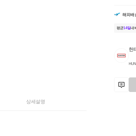
해외배
평균
14일
내 
헌
HUN
상세설명