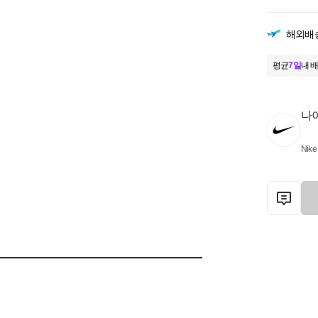
해외배
평균
7일
내 배
나
Nike