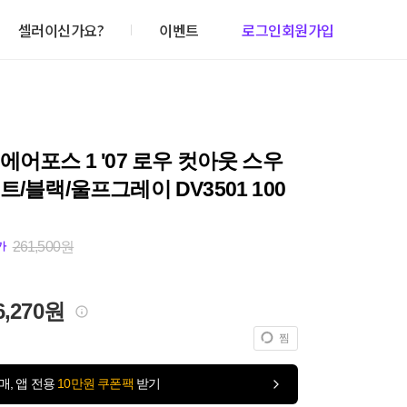
셀러이신가요?
이벤트
로그인
회원가입
에어포스 1 '07 로우 컷아웃 스우
트/블랙/울프그레이 DV3501 100
261,500원
가
6,270원
찜
매, 앱 전용
10만원 쿠폰팩
받기