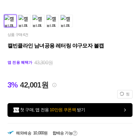
상품 구매 4건
캘빈클라인 남녀공용 레터링 야구모자 볼캡
43,300원
앱 전용 혜택가
3%
42,001원
찜
첫 구매, 앱 전용
10만원 쿠폰팩
받기
해외배송
10,000원
합배송 가능