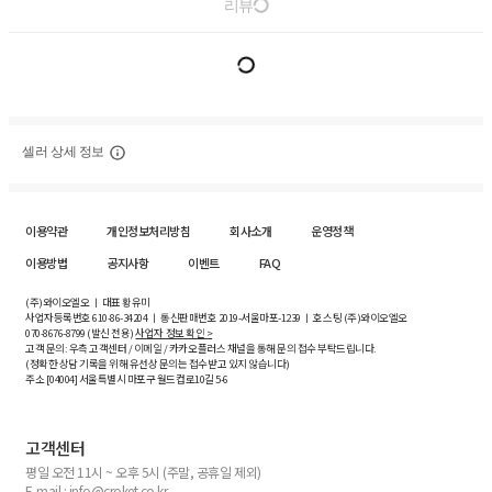
리뷰
셀러 상세 정보
이용약관
개인정보처리방침
회사소개
운영정책
이용방법
공지사항
이벤트
FAQ
(주)와이오엘오 ㅣ 대표 황유미
사업자등록번호
610-86-34204
ㅣ 통신판매번호 2019-서울마포-1239 ㅣ 호스팅 (주)와이오엘오
070-8676-8799 (발신 전용)
사업자 정보 확인 >
고객 문의: 우측 고객센터 / 이메일 / 카카오플러스 채널을 통해 문의 접수 부탁드립니다.
(정확한 상담 기록을 위해 유선상 문의는 접수받고 있지 않습니다)
주소 [
04004
] 서울특별시 마포구 월드컵로10길
5-6
고객센터
평일 오전 11시 ~ 오후 5시 (주말, 공휴일 제외)
E-mail : info@croket.co.kr