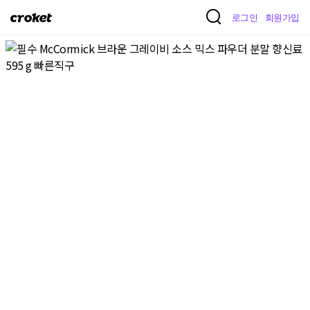
크
로그인
회원가입
로
켓