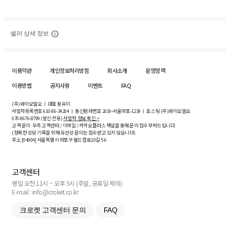
셀러 상세 정보
이용약관
개인정보처리방침
회사소개
운영정책
이용방법
공지사항
이벤트
FAQ
(주)와이오엘오 ㅣ 대표 황유미
사업자등록번호
610-86-34204
ㅣ 통신판매번호 2019-서울마포-1239 ㅣ 호스팅 (주)와이오엘오
070-8676-8799 (발신 전용)
사업자 정보 확인 >
고객 문의: 우측 고객센터 / 이메일 / 카카오플러스 채널을 통해 문의 접수 부탁드립니다.
(정확한 상담 기록을 위해 유선상 문의는 접수받고 있지 않습니다)
주소 [
04004
] 서울특별시 마포구 월드컵로10길
5-6
고객센터
평일 오전 11시 ~ 오후 5시 (주말, 공휴일 제외)
E-mail : info@croket.co.kr
크로켓 고객센터 문의
FAQ