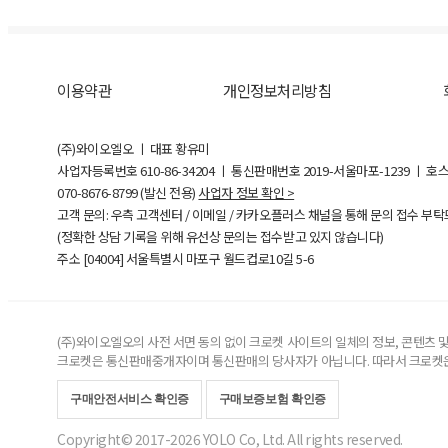
이용약관
개인정보처리방침
(주)와이오엘오 ㅣ 대표 황유미
사업자등록번호
610-86-34204
ㅣ 통신판매번호 2019-서울마포-1239 ㅣ 호
070-8676-8799 (발신 전용)
사업자 정보 확인 >
고객 문의: 우측 고객센터 / 이메일 / 카카오플러스 채널을 통해 문의 접수 부
(정확한 상담 기록을 위해 유선상 문의는 접수받고 있지 않습니다)
주소 [
04004
] 서울특별시 마포구 월드컵로10길
5-6
(주)와이오엘오의 사전 서면 동의 없이 크로켓 사이트의 일체의 정보, 콘텐츠 및 
크로켓은 통신판매중개자이며 통신판매의 당사자가 아닙니다. 따라서 크로켓은
구매안전서비스 확인증
구매보증보험 확인증
Copyright© 2017-2026 YOLO Co, Ltd. All rights reserved.