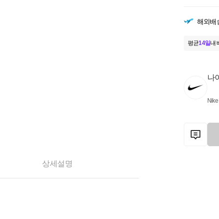
해외배
평균
14일
내 
나
Nike
상세설명