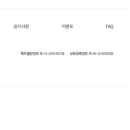
공지사항
이벤트
FAQ
특허출원번호
제 10-1865905호
상표등록번호
제 40-1643898호