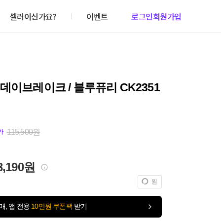
셀러이신가요?
이벤트
로그인
회원가입
데이브레이크 / 블루퓨리 CK2351
115,500원
가
3,190원
찜
매, 앱 전용
10만원 쿠폰팩
받기