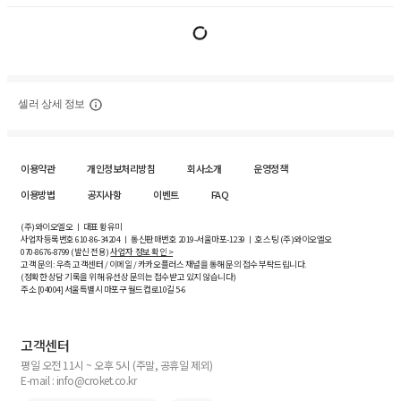
셀러 상세 정보
이용약관
개인정보처리방침
회사소개
운영정책
이용방법
공지사항
이벤트
FAQ
(주)와이오엘오 ㅣ 대표 황유미
사업자등록번호
610-86-34204
ㅣ 통신판매번호 2019-서울마포-1239 ㅣ 호스팅 (주)와이오엘오
070-8676-8799 (발신 전용)
사업자 정보 확인 >
고객 문의: 우측 고객센터 / 이메일 / 카카오플러스 채널을 통해 문의 접수 부탁드립니다.
(정확한 상담 기록을 위해 유선상 문의는 접수받고 있지 않습니다)
주소 [
04004
] 서울특별시 마포구 월드컵로10길
5-6
고객센터
평일 오전 11시 ~ 오후 5시 (주말, 공휴일 제외)
E-mail : info@croket.co.kr