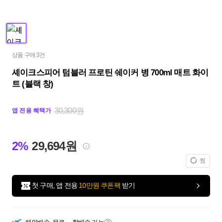
상품 구매 3건
셰이크스피어 텀블러 프로틴 쉐이커 병 700ml 매트 화이
트 (블랙 창)
30,300원
앱 전용 혜택가
2%
29,694원
찜
첫 구매, 앱 전용
10만원 쿠폰팩
받기