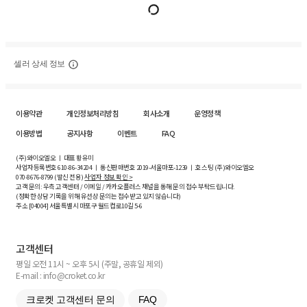
셀러 상세 정보
이용약관
개인정보처리방침
회사소개
운영정책
이용방법
공지사항
이벤트
FAQ
(주)와이오엘오 ㅣ 대표 황유미
사업자등록번호
610-86-34204
ㅣ 통신판매번호 2019-서울마포-1239 ㅣ 호스팅 (주)와이오엘오
070-8676-8799 (발신 전용)
사업자 정보 확인 >
고객 문의: 우측 고객센터 / 이메일 / 카카오플러스 채널을 통해 문의 접수 부탁드립니다.
(정확한 상담 기록을 위해 유선상 문의는 접수받고 있지 않습니다)
주소 [
04004
] 서울특별시 마포구 월드컵로10길
5-6
고객센터
평일 오전 11시 ~ 오후 5시 (주말, 공휴일 제외)
E-mail : info@croket.co.kr
크로켓 고객센터 문의
FAQ