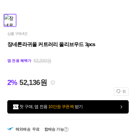
상품 구매 4건
장네론라귀올 커트러리 올리브우드 3pcs
53,200원
앱 전용 혜택가
2%
52,136원
찜
첫 구매, 앱 전용
10만원 쿠폰팩
받기
해외배송
무료
합배송 가능