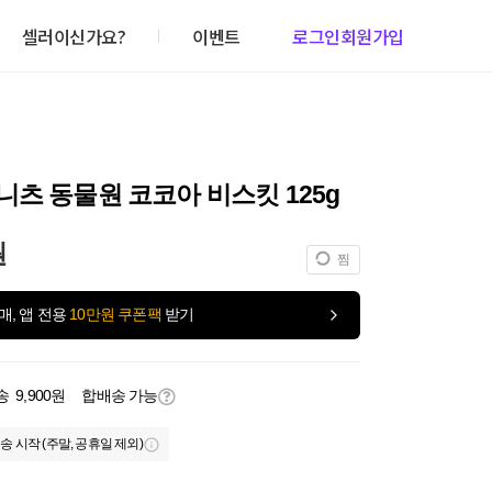
셀러이신가요?
이벤트
로그인
회원가입
츠 동물원 코코아 비스킷 125g
원
찜
매, 앱 전용
10만원 쿠폰팩
받기
송
9,900원
합배송 가능
송 시작 (주말, 공휴일 제외)