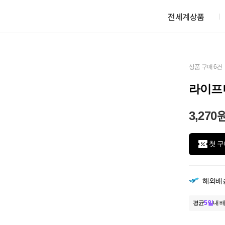
전세계상품
상품 구매 6건
라이프니
3,270
첫 구
해외배
평균
5일
내 배