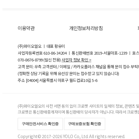
이용약관
개인정보처리방침
(주)와이오엘오 ㅣ 대표 황유미
사업자등록번호
610-86-34204
ㅣ 통신판매번호 2019-서울마포-1239 ㅣ 호
070-8676-8799 (발신 전용)
사업자 정보 확인 >
고객 문의: 우측 고객센터 / 이메일 / 카카오플러스 채널을 통해 문의 접수 부
(정확한 상담 기록을 위해 유선상 문의는 접수받고 있지 않습니다)
주소 [
04004
] 서울특별시 마포구 월드컵로10길
5-6
(주)와이오엘오의 사전 서면 동의 없이 크로켓 사이트의 일체의 정보, 콘텐츠 및 
크로켓은 통신판매중개자이며 통신판매의 당사자가 아닙니다. 따라서 크로켓은
구매안전서비스 확인증
구매보증보험 확인증
Copyright© 2017-2026 YOLO Co, Ltd. All rights reserved.