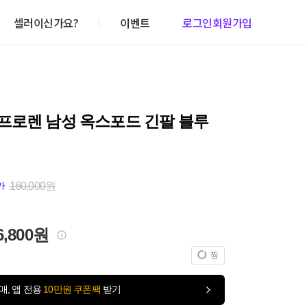
셀러이신가요?
이벤트
로그인
회원가입
프로렌 남성 옥스포드 긴팔 블루
160,000원
가
6,800원
찜
매, 앱 전용
10만원 쿠폰팩
받기