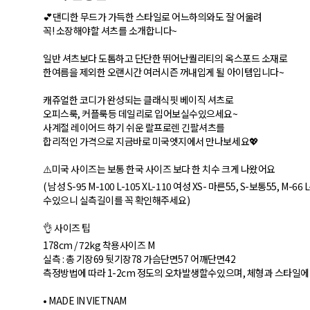
💕댄디한 무드가 가득한 스타일로 어느하의와도 잘 어울려
꼭! 소장해야할 셔츠를 소개합니다~
일반 셔츠보다 도톰하고 단단한 뛰어난퀄리티의 옥스포드 소재로
한여름을 제외한 오랜시간 여러시즌 꺼내입게 될 아이템입니다~
캐쥬얼한 코디가 완성되는 클래식핏 베이직 셔츠로
오피스룩, 커플룩등 데일리로 입어보실수있으세요~
사계절 레이어드 하기 쉬운 랄프로렌 긴팔셔츠를
합리적인 가격으로 지금바로 미국엣지에서 만나보세요💖
⚠️미국 사이즈는 보통 한국 사이즈 보다 한 치수 크게 나왔어요
( 남성 S-95 M-100 L-105 XL-110 여성 XS- 마른55, S-보통55, 
수있으니 실측길이를 꼭 확인해주세요)
👌 사이즈 팁
178cm / 72kg 착용사이즈 M
실측 : 총 기장69 뒷기장78 가슴단면57 어깨단면42
측정방법에 따라 1-2cm 정도의 오차발생할수있으며, 체형과 스타일에
• MADE IN VIETNAM