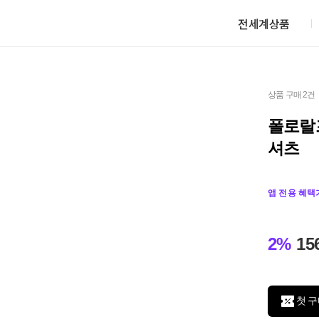
전세계상품
상품 구매 2건
폴로랄
셔츠
앱 전용 혜택
2%
15
첫 구