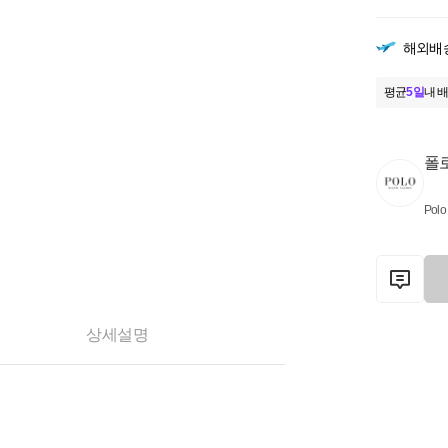
해외배
평균
5일
내 배
폴
Polo
상세설명