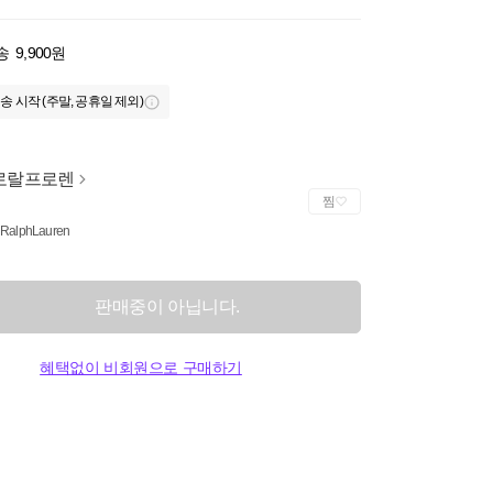
송
9,900원
송 시작 (주말, 공휴일 제외)
로랄프로렌
찜
 RalphLauren
판매중이 아닙니다.
혜택없이 비회원으로 구매하기