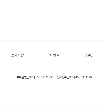
공지사항
이벤트
FAQ
특허출원번호
제 10-1865905호
상표등록번호
제 40-1643898호