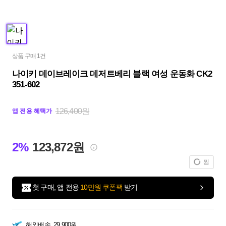
상품 구매 1건
나이키 데이브레이크 데저트베리 블랙 여성 운동화 CK2
351-602
126,400원
앱 전용 혜택가
2%
123,872원
찜
첫 구매, 앱 전용
10만원 쿠폰팩
받기
해외배송
29,900원