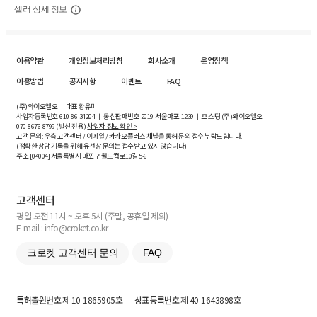
셀러 상세 정보
이용약관
개인정보처리방침
회사소개
운영정책
이용방법
공지사항
이벤트
FAQ
(주)와이오엘오 ㅣ 대표 황유미
사업자등록번호
610-86-34204
ㅣ 통신판매번호 2019-서울마포-1239 ㅣ 호스팅 (주)와이오엘오
070-8676-8799 (발신 전용)
사업자 정보 확인 >
고객 문의: 우측 고객센터 / 이메일 / 카카오플러스 채널을 통해 문의 접수 부탁드립니다.
(정확한 상담 기록을 위해 유선상 문의는 접수받고 있지 않습니다)
주소 [
04004
] 서울특별시 마포구 월드컵로10길
5-6
고객센터
평일 오전 11시 ~ 오후 5시 (주말, 공휴일 제외)
E-mail : info@croket.co.kr
크로켓 고객센터 문의
FAQ
특허출원번호
제 10-1865905호
상표등록번호
제 40-1643898호