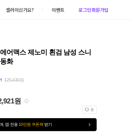
셀러이신가요?
이벤트
로그인
회원가입
 에어맥스 제노미 흰검 남성 스니
운동화
125,430원
가
2,921원
찜
매, 앱 전용
10만원 쿠폰팩
받기