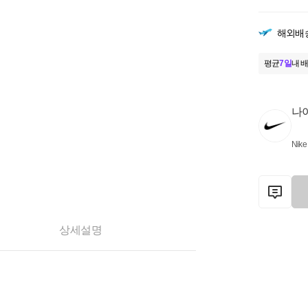
해외배
평균
7일
내 배
나
Nike
상세설명