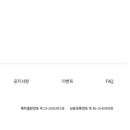
공지사항
이벤트
FAQ
특허출원번호
제 10-1865905호
상표등록번호
제 40-1643898호