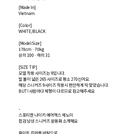
[Made In]
Vietnam
[Color]
WHITE/BLACK
[Model Size]
178cm · 70kg
상의 100 · 하의 31
[SIZE TIP]
모델 착용 사이즈는 9입니다.
발 볼이 넓은 265 사이즈로 평소 270신어요.
해당 스니커즈 9사이즈 착용시 편안하게 딱 맞았습니다.
BUT! 사람마다 체형이 다르므로 참고해주세요
-
스포티한 나이키 에어맥스 제노미
흰검 남성 스니커즈 운동화 소개해요
화이트 컬러를 바탕으로