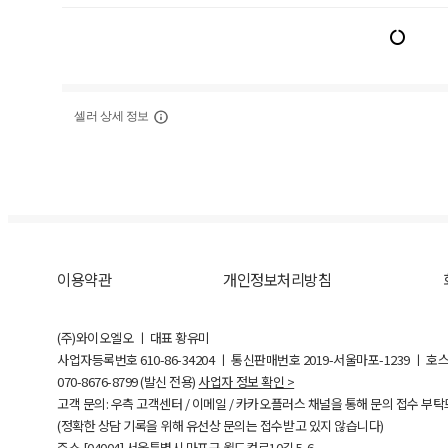
셀러 상세 정보
이용약관
개인정보처리방침
(주)와이오엘오 ㅣ 대표 황유미
사업자등록번호
610-86-34204
ㅣ 통신판매번호 2019-서울마포-1239 ㅣ 호
070-8676-8799 (발신 전용)
사업자 정보 확인 >
고객 문의: 우측 고객센터 / 이메일 / 카카오플러스 채널을 통해 문의 접수 부
(정확한 상담 기록을 위해 유선상 문의는 접수받고 있지 않습니다)
주소 [
04004
] 서울특별시 마포구 월드컵로10길
5-6