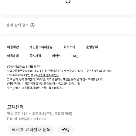
셀러 상세 정보
이용약관
개인정보처리방침
회사소개
운영정책
이용방법
공지사항
이벤트
FAQ
(주)와이오엘오 ㅣ 대표 황유미
사업자등록번호
610-86-34204
ㅣ 통신판매번호 2019-서울마포-1239 ㅣ 호스팅 (주)와이오엘오
070-8676-8799 (발신 전용)
사업자 정보 확인 >
고객 문의: 우측 고객센터 / 이메일 / 카카오플러스 채널을 통해 문의 접수 부탁드립니다.
(정확한 상담 기록을 위해 유선상 문의는 접수받고 있지 않습니다)
주소 [
04004
] 서울특별시 마포구 월드컵로10길
5-6
고객센터
평일 오전 11시 ~ 오후 5시 (주말, 공휴일 제외)
E-mail : info@croket.co.kr
크로켓 고객센터 문의
FAQ