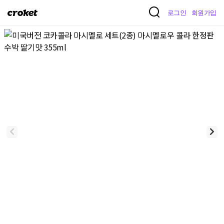
크
로그인
회원가입
로
켓