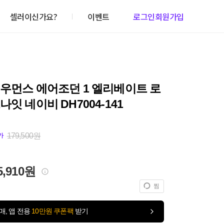
셀러이신가요?
이벤트
로그인
회원가입
우먼스 에어조던 1 엘리베이트 로
나잇 네이비 DH7004-141
179,500원
가
5,910원
찜
매, 앱 전용
10만원 쿠폰팩
받기