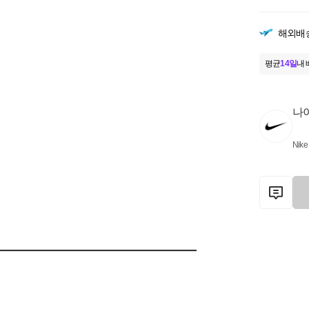
해외배
평균
14일
내 
나
Nike