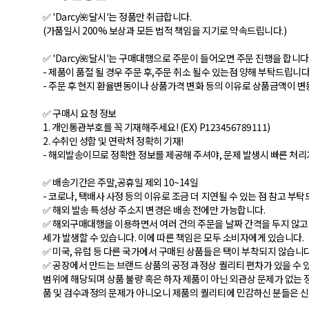
✅ 'Darcy🌺달시'는 정품만 취급합니다.
(가품일시 200% 보상과 모든 법적 책임을 지기로 약속드립니다.)
✅ 'Darcy🌺달시'는 구매대행으로 주문이 들어오면 주문 진행을 합니다
- 제품이 품절 될 경우 주문 후,주문 취소 될수 있는점 양해 부탁드립니다
- 주문 후 현지 환율변동이나 상품가격 변화 등의 이유로 상품금액이 변
✅ 구매시 요청 정보
1. 개인통관부호를 꼭 기재해주세요! (EX) P123456789111)
2. 수취인 성함 및 연락처 정확히 기재!
- 해외발송이므로 정확한 정보를 제공해 주셔야, 문제 발생시 빠른 처리
✅ 배송기간은 주말,공휴일 제외 10~14일
- 코로나, 택배사 사정 등의 이유로 조금 더 지연될 수 있는 점 참고 부
✅ 해외 발송 특성상 주소지 변경은 배송 전에만 가능합니다.
✅ 해외구매대행을 이용하면서 여러 건의 주문을 날짜 간격을 두지 않고 
세가 발생할 수 있습니다. 이에 따른 책임은 모두 소비자에게 있습니다.
✅ 미국, 유럽 등 다른 국가에서 구매된 상품들은 택이 부착되지 않습니다
✅ 공장에서 만드는 브랜드 상품의 공정 과정상 퀄리티 편차가 있을 수 있
범위에 해당되며 상품 불량 혹은 하자 제품이 아닌 외관상 문제가 없는 