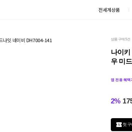
전세계상품
상품 구매 5건
나이키 
우 미드
앱 전용 혜택
2%
17
첫 구