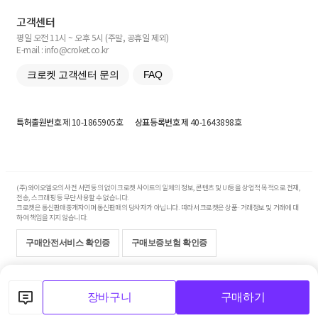
고객센터
평일 오전 11시 ~ 오후 5시 (주말, 공휴일 제외)
E-mail : info@croket.co.kr
크로켓 고객센터 문의
FAQ
특허출원번호
제 10-1865905호
상표등록번호
제 40-1643898호
(주)와이오엘오의 사전 서면 동의 없이 크로켓 사이트의 일체의 정보, 콘텐츠 및 UI등을 상업적 목적으로 전재,
전송, 스크래핑 등 무단 사용할 수 없습니다.
크로켓은 통신판매중개자이며 통신판매의 당사자가 아닙니다. 따라서 크로켓은 상품·거래정보 및 거래에 대
하여 책임을 지지 않습니다.
구매안전서비스 확인증
구매보증보험 확인증
Copyright© 2017-2026 YOLO Co, Ltd. All rights reserved.
장바구니
구매하기