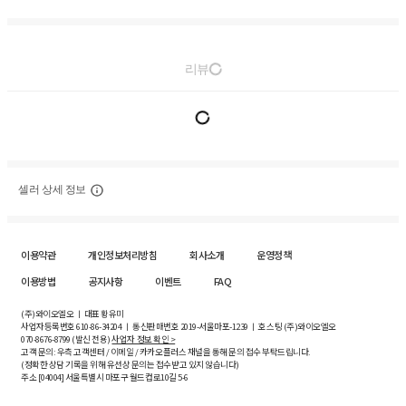
리뷰
셀러 상세 정보
이용약관
개인정보처리방침
회사소개
운영정책
이용방법
공지사항
이벤트
FAQ
(주)와이오엘오 ㅣ 대표 황유미
사업자등록번호
610-86-34204
ㅣ 통신판매번호 2019-서울마포-1239 ㅣ 호스팅 (주)와이오엘오
070-8676-8799 (발신 전용)
사업자 정보 확인 >
고객 문의: 우측 고객센터 / 이메일 / 카카오플러스 채널을 통해 문의 접수 부탁드립니다.
(정확한 상담 기록을 위해 유선상 문의는 접수받고 있지 않습니다)
주소 [
04004
] 서울특별시 마포구 월드컵로10길
5-6