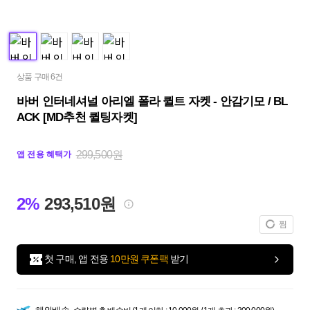
상품 구매 6건
바버 인터네셔널 아리엘 폴라 퀼트 자켓 - 안감기모 / BL
ACK [MD추천 퀼팅자켓]
299,500원
앱 전용 혜택가
2%
293,510원
찜
첫 구매, 앱 전용
10만원 쿠폰팩
받기