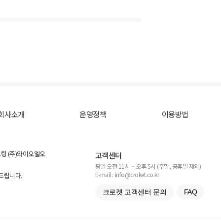
회사소개
운영정책
이용방법
스팅 (주)와이오엘오
고객센터
평일 오전 11시 ~ 오후 5시 (주말, 공휴일 제외)
E-mail : info@croket.co.kr
탁드립니다.
크로켓 고객센터 문의
FAQ