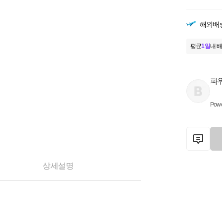
해외배
평균
1일
내 배
파
Pow
상세설명