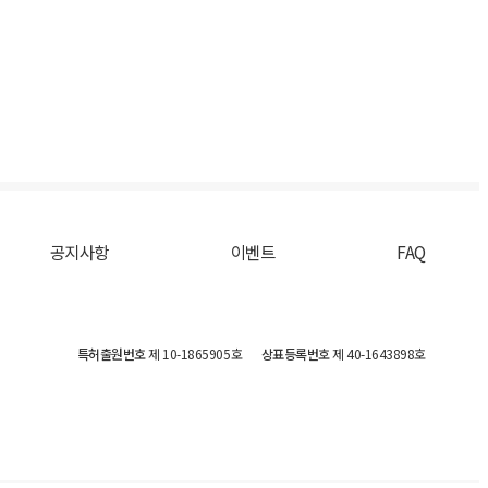
공지사항
이벤트
FAQ
특허출원번호
제 10-1865905호
상표등록번호
제 40-1643898호