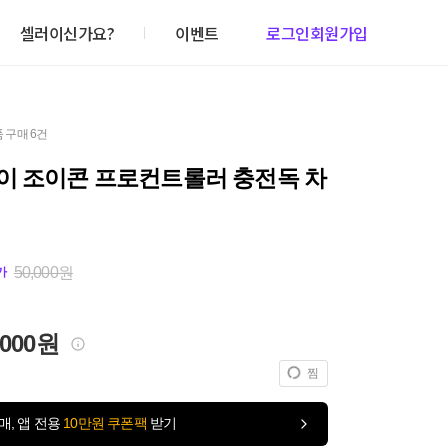
셀러이신가요?
이벤트
로그인
회원가입
 구매 6건
이 조이콘 프로컨트롤러 충전독 차
50,000원
가
,000원
찜
매, 앱 전용
10만원 쿠폰팩
받기