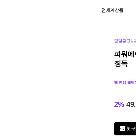
전세계상품
당일출고
상품
파워에
징독
앱 전용 혜택
2%
49
첫 구