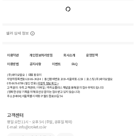
셀러 상세 정보
이용약관
개인정보처리방침
회사소개
운영정책
이용방법
공지사항
이벤트
FAQ
(주)와이오엘오 ㅣ 대표 황유미
사업자등록번호
610-86-34204
ㅣ 통신판매번호 2019-서울마포-1239 ㅣ 호스팅 (주)와이오엘오
070-8676-8799 (발신 전용)
사업자 정보 확인 >
고객 문의: 우측 고객센터 / 이메일 / 카카오플러스 채널을 통해 문의 접수 부탁드립니다.
(정확한 상담 기록을 위해 유선상 문의는 접수받고 있지 않습니다)
주소 [
04004
] 서울특별시 마포구 월드컵로10길
5-6
고객센터
평일 오전 11시 ~ 오후 5시 (주말, 공휴일 제외)
E-mail : info@croket.co.kr