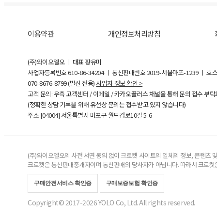
이용약관
개인정보처리방침
(주)와이오엘오 ㅣ 대표 황유미
사업자등록번호
610-86-34204
ㅣ 통신판매번호 2019-서울마포-1239 ㅣ 호
070-8676-8799 (발신 전용)
사업자 정보 확인 >
고객 문의: 우측 고객센터 / 이메일 / 카카오플러스 채널을 통해 문의 접수 부
(정확한 상담 기록을 위해 유선상 문의는 접수받고 있지 않습니다)
주소 [
04004
] 서울특별시 마포구 월드컵로10길
5-6
(주)와이오엘오의 사전 서면 동의 없이 크로켓 사이트의 일체의 정보, 콘텐츠 및 
크로켓은 통신판매중개자이며 통신판매의 당사자가 아닙니다. 따라서 크로켓은
구매안전서비스 확인증
구매보증보험 확인증
Copyright© 2017-2026 YOLO Co, Ltd. All rights reserved.