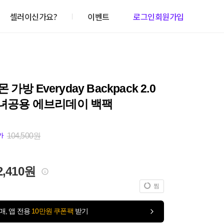
셀러이신가요?
이벤트
로그인
회원가입
가방 Everyday Backpack 2.0
남녀공용 에브리데이 백팩
104,500원
가
2,410원
찜
매, 앱 전용
10만원 쿠폰팩
받기