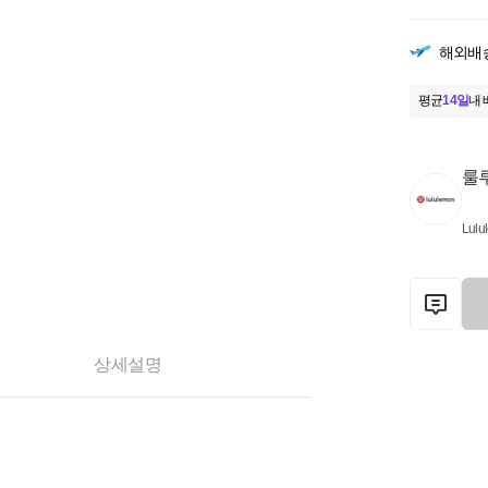
해외배
평균
14일
내 
룰
Lulu
상세설명