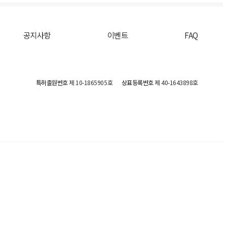
공지사항
이벤트
FAQ
특허출원번호
제 10-1865905호
상표등록번호
제 40-1643898호