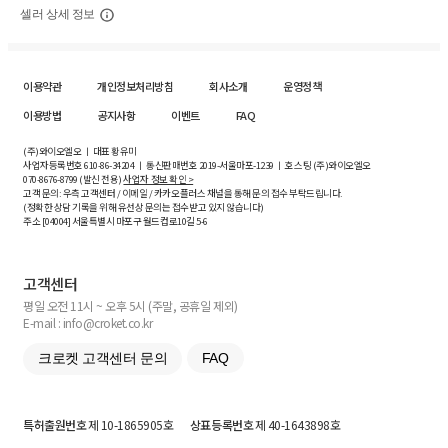
셀러 상세 정보
이용약관
개인정보처리방침
회사소개
운영정책
이용방법
공지사항
이벤트
FAQ
(주)와이오엘오 ㅣ 대표 황유미
사업자등록번호
610-86-34204
ㅣ 통신판매번호 2019-서울마포-1239 ㅣ 호스팅 (주)와이오엘오
070-8676-8799 (발신 전용)
사업자 정보 확인 >
고객 문의: 우측 고객센터 / 이메일 / 카카오플러스 채널을 통해 문의 접수 부탁드립니다.
(정확한 상담 기록을 위해 유선상 문의는 접수받고 있지 않습니다)
주소 [
04004
] 서울특별시 마포구 월드컵로10길
5-6
고객센터
평일 오전 11시 ~ 오후 5시 (주말, 공휴일 제외)
E-mail : info@croket.co.kr
크로켓 고객센터 문의
FAQ
특허출원번호
제 10-1865905호
상표등록번호
제 40-1643898호