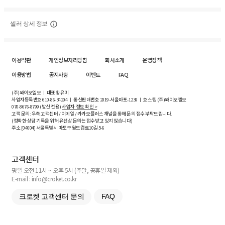
셀러 상세 정보
이용약관
개인정보처리방침
회사소개
운영정책
이용방법
공지사항
이벤트
FAQ
(주)와이오엘오 ㅣ 대표 황유미
사업자등록번호
610-86-34204
ㅣ 통신판매번호 2019-서울마포-1239 ㅣ 호스팅 (주)와이오엘오
070-8676-8799 (발신 전용)
사업자 정보 확인 >
고객 문의: 우측 고객센터 / 이메일 / 카카오플러스 채널을 통해 문의 접수 부탁드립니다.
(정확한 상담 기록을 위해 유선상 문의는 접수받고 있지 않습니다)
주소 [
04004
] 서울특별시 마포구 월드컵로10길
5-6
고객센터
평일 오전 11시 ~ 오후 5시 (주말, 공휴일 제외)
E-mail : info@croket.co.kr
크로켓 고객센터 문의
FAQ