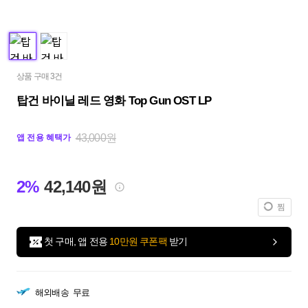
상품 구매 3건
탑건 바이닐 레드 영화 Top Gun OST LP
43,000원
앱 전용 혜택가
2%
42,140원
찜
첫 구매, 앱 전용
10만원 쿠폰팩
받기
해외배송
무료