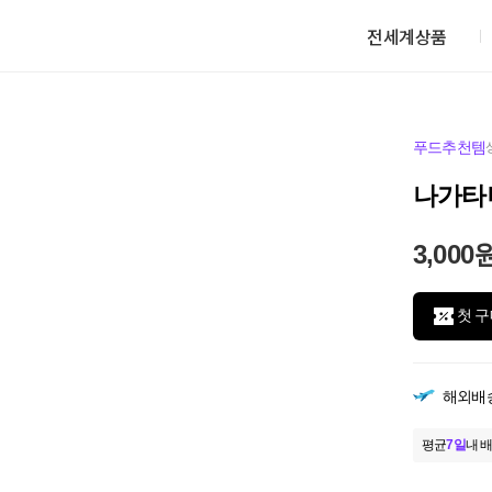
전세계상품
푸드추천템
나가타
3,000
첫 구
해외배
평균
7일
내 배