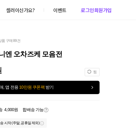
셀러이신가요?
이벤트
로그인
회원가입
상품 구매 89건
니엔 오차즈케 모음전
원
찜
매, 앱 전용
10만원 쿠폰팩
받기
송
4,000원
합배송 가능
송 시작 (주말, 공휴일 제외)