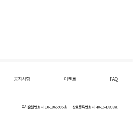
공지사항
이벤트
FAQ
특허출원번호
제 10-1865905호
상표등록번호
제 40-1643898호