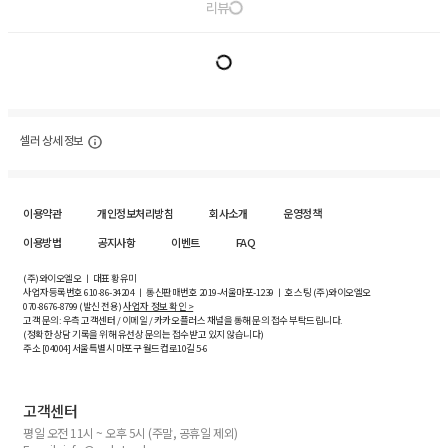
리뷰
셀러 상세 정보
이용약관
개인정보처리방침
회사소개
운영정책
이용방법
공지사항
이벤트
FAQ
(주)와이오엘오 ㅣ 대표 황유미
사업자등록번호
610-86-34204
ㅣ 통신판매번호 2019-서울마포-1239 ㅣ 호스팅 (주)와이오엘오
070-8676-8799 (발신 전용)
사업자 정보 확인 >
고객 문의: 우측 고객센터 / 이메일 / 카카오플러스 채널을 통해 문의 접수 부탁드립니다.
(정확한 상담 기록을 위해 유선상 문의는 접수받고 있지 않습니다)
주소 [
04004
] 서울특별시 마포구 월드컵로10길
5-6
고객센터
평일 오전 11시 ~ 오후 5시 (주말, 공휴일 제외)