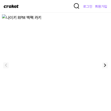
크
로그인
회원가입
로
켓