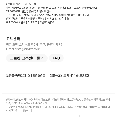
(주)와이오엘오 ㅣ 대표 황유미
사업자등록번호
610-86-34204
ㅣ 통신판매번호 2019-서울마포-1239 ㅣ 호스팅 (주)와이오엘오
070-8676-8799 (발신 전용)
사업자 정보 확인 >
고객 문의: 우측 고객센터 / 이메일 / 카카오플러스 채널을 통해 문의 접수 부탁드립니다.
(정확한 상담 기록을 위해 유선상 문의는 접수받고 있지 않습니다)
주소 [
04004
] 서울특별시 마포구 월드컵로10길
5-6
고객센터
평일 오전 11시 ~ 오후 5시 (주말, 공휴일 제외)
E-mail : info@croket.co.kr
크로켓 고객센터 문의
FAQ
특허출원번호
제 10-1865905호
상표등록번호
제 40-1643898호
(주)와이오엘오의 사전 서면 동의 없이 크로켓 사이트의 일체의 정보, 콘텐츠 및 UI등을 상업적 목적으로 전재,
전송, 스크래핑 등 무단 사용할 수 없습니다.
크로켓은 통신판매중개자이며 통신판매의 당사자가 아닙니다. 따라서 크로켓은 상품·거래정보 및 거래에 대
하여 책임을 지지 않습니다.