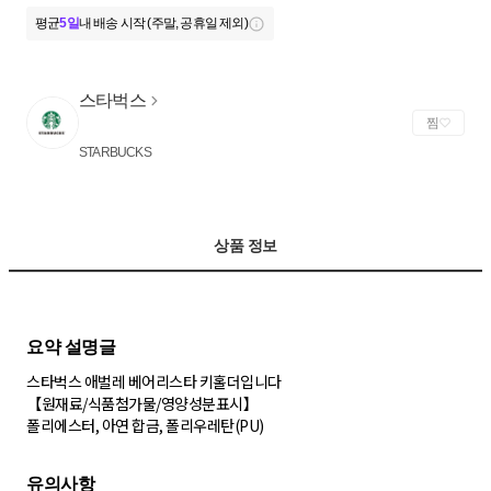
평균
5일
내 배송 시작 (주말, 공휴일 제외)
스타벅스
찜
STARBUCKS
상품 정보
스타벅스 애벌레 베어리스타 키홀더입니다
【원재료/식품첨가물/영양성분표시】
폴리에스터, 아연 합금, 폴리우레탄(PU)