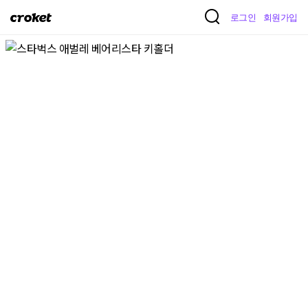
크
로그인
회원가입
로
켓