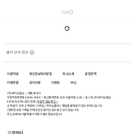
리뷰
셀러 상세 정보
이용약관
개인정보처리방침
회사소개
운영정책
이용방법
공지사항
이벤트
FAQ
(주)와이오엘오 ㅣ 대표 황유미
사업자등록번호
610-86-34204
ㅣ 통신판매번호 2019-서울마포-1239 ㅣ 호스팅 (주)와이오엘오
070-8676-8799 (발신 전용)
사업자 정보 확인 >
고객 문의: 우측 고객센터 / 이메일 / 카카오플러스 채널을 통해 문의 접수 부탁드립니다.
(정확한 상담 기록을 위해 유선상 문의는 접수받고 있지 않습니다)
주소 [
04004
] 서울특별시 마포구 월드컵로10길
5-6
고객센터