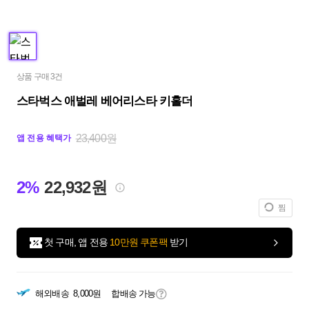
상품 구매 3건
스타벅스 애벌레 베어리스타 키홀더
23,400원
앱 전용 혜택가
2%
22,932원
찜
첫 구매, 앱 전용
10만원 쿠폰팩
받기
해외배송
8,000원
합배송 가능