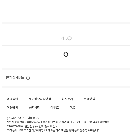
리뷰
셀러 상세 정보
이용약관
개인정보처리방침
회사소개
운영정책
이용방법
공지사항
이벤트
FAQ
(주)와이오엘오 ㅣ 대표 황유미
사업자등록번호
610-86-34204
ㅣ 통신판매번호 2019-서울마포-1239 ㅣ 호스팅 (주)와이오엘오
070-8676-8799 (발신 전용)
사업자 정보 확인 >
고객 문의: 우측 고객센터 / 이메일 / 카카오플러스 채널을 통해 문의 접수 부탁드립니다.