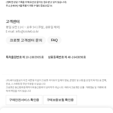
(정확한 상담 기록을 위해 유선상 문의는 접수받고 있지 않습니다)
주소 [
04004
] 서울특별시 마포구 월드컵로10길
5-6
고객센터
평일 오전 11시 ~ 오후 5시 (주말, 공휴일 제외)
E-mail : info@croket.co.kr
크로켓 고객센터 문의
FAQ
특허출원번호
제 10-1865905호
상표등록번호
제 40-1643898호
(주)와이오엘오의 사전 서면 동의 없이 크로켓 사이트의 일체의 정보, 콘텐츠 및 UI등을 상업적 목적으로 전재,
전송, 스크래핑 등 무단 사용할 수 없습니다.
크로켓은 통신판매중개자이며 통신판매의 당사자가 아닙니다. 따라서 크로켓은 상품·거래정보 및 거래에 대
하여 책임을 지지 않습니다.
구매안전서비스 확인증
구매보증보험 확인증
Copyright© 2017-2026 YOLO Co, Ltd. All rights reserved.