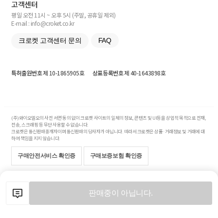
고객센터
평일 오전 11시 ~ 오후 5시 (주말, 공휴일 제외)
E-mail : info@croket.co.kr
크로켓 고객센터 문의
FAQ
특허출원번호
제 10-1865905호
상표등록번호
제 40-1643898호
(주)와이오엘오의 사전 서면 동의 없이 크로켓 사이트의 일체의 정보, 콘텐츠 및 UI등을 상업적 목적으로 전재,
전송, 스크래핑 등 무단 사용할 수 없습니다.
크로켓은 통신판매중개자이며 통신판매의 당사자가 아닙니다. 따라서 크로켓은 상품·거래정보 및 거래에 대
하여 책임을 지지 않습니다.
구매안전서비스 확인증
구매보증보험 확인증
Copyright© 2017-2026 YOLO Co, Ltd. All rights reserved.
판매중이 아닙니다.