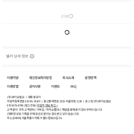
리뷰
셀러 상세 정보
이용약관
개인정보처리방침
회사소개
운영정책
이용방법
공지사항
이벤트
FAQ
(주)와이오엘오 ㅣ 대표 황유미
사업자등록번호
610-86-34204
ㅣ 통신판매번호 2019-서울마포-1239 ㅣ 호스팅 (주)와이오엘오
070-8676-8799 (발신 전용)
사업자 정보 확인 >
고객 문의: 우측 고객센터 / 이메일 / 카카오플러스 채널을 통해 문의 접수 부탁드립니다.
(정확한 상담 기록을 위해 유선상 문의는 접수받고 있지 않습니다)
주소 [
04004
] 서울특별시 마포구 월드컵로10길
5-6