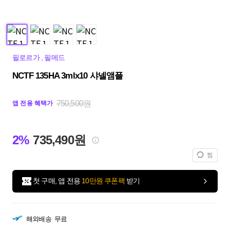
필로르가
,
필메드
NCTF 135HA 3mlx10 샤넬앰플
750,500원
앱 전용 혜택가
2%
735,490원
찜
첫 구매, 앱 전용
10만원 쿠폰팩
받기
해외배송
무료