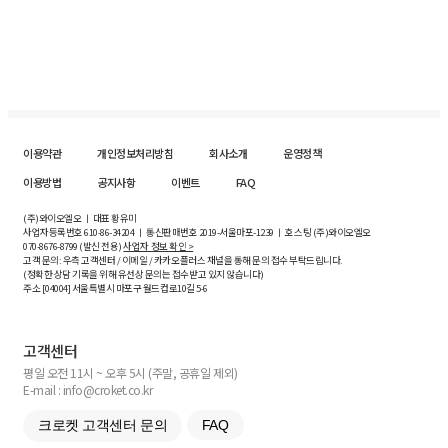
이용약관
개인정보처리방침
회사소개
운영정책
이용방법
공지사항
이벤트
FAQ
(주)와이오엘오 ㅣ 대표 황유미
사업자등록번호
610-86-34204
ㅣ 통신판매번호 2019-서울마포-1239 ㅣ 호스팅 (주)와이오엘오
070-8676-8799 (발신 전용)
사업자 정보 확인 >
고객 문의: 우측 고객센터 / 이메일 / 카카오플러스 채널을 통해 문의 접수 부탁드립니다.
(정확한 상담 기록을 위해 유선상 문의는 접수받고 있지 않습니다)
주소 [
04004
] 서울특별시 마포구 월드컵로10길
5-6
고객센터
평일 오전 11시 ~ 오후 5시 (주말, 공휴일 제외)
E-mail : info@croket.co.kr
크로켓 고객센터 문의
FAQ