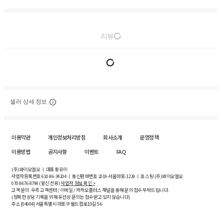
리뷰
셀러 상세 정보
이용약관
개인정보처리방침
회사소개
운영정책
이용방법
공지사항
이벤트
FAQ
(주)와이오엘오 ㅣ 대표 황유미
사업자등록번호
610-86-34204
ㅣ 통신판매번호 2019-서울마포-1239 ㅣ 호스팅 (주)와이오엘오
070-8676-8799 (발신 전용)
사업자 정보 확인 >
고객 문의: 우측 고객센터 / 이메일 / 카카오플러스 채널을 통해 문의 접수 부탁드립니다.
(정확한 상담 기록을 위해 유선상 문의는 접수받고 있지 않습니다)
주소 [
04004
] 서울특별시 마포구 월드컵로10길
5-6