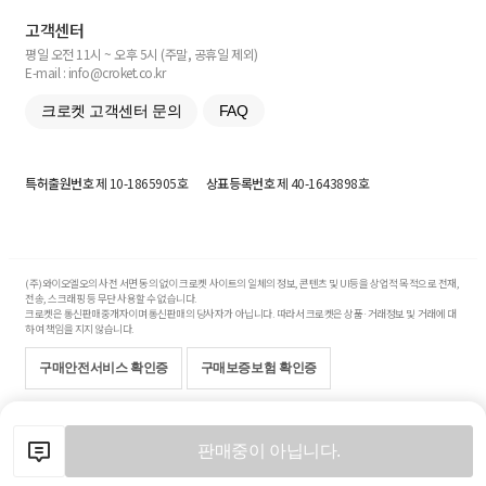
고객센터
평일 오전 11시 ~ 오후 5시 (주말, 공휴일 제외)
E-mail : info@croket.co.kr
크로켓 고객센터 문의
FAQ
특허출원번호
제 10-1865905호
상표등록번호
제 40-1643898호
(주)와이오엘오의 사전 서면 동의 없이 크로켓 사이트의 일체의 정보, 콘텐츠 및 UI등을 상업적 목적으로 전재,
전송, 스크래핑 등 무단 사용할 수 없습니다.
크로켓은 통신판매중개자이며 통신판매의 당사자가 아닙니다. 따라서 크로켓은 상품·거래정보 및 거래에 대
하여 책임을 지지 않습니다.
구매안전서비스 확인증
구매보증보험 확인증
Copyright© 2017-2026 YOLO Co, Ltd. All rights reserved.
판매중이 아닙니다.